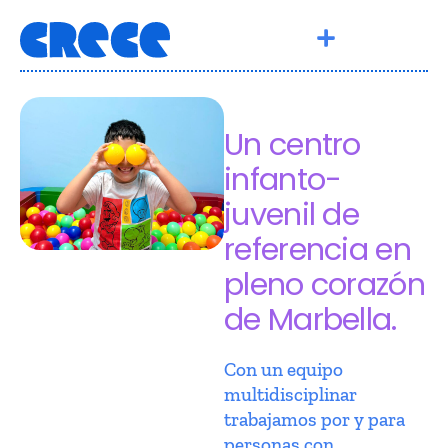
Un centro
infanto-
juvenil de
referencia en
pleno corazón
de Marbella.
Con un equipo
multidisciplinar
trabajamos por y para
personas con