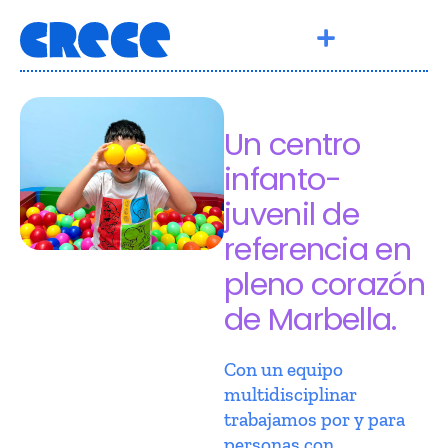
Un centro
infanto-
juvenil de
referencia en
pleno corazón
de Marbella.
Con un equipo
multidisciplinar
trabajamos por y para
personas con