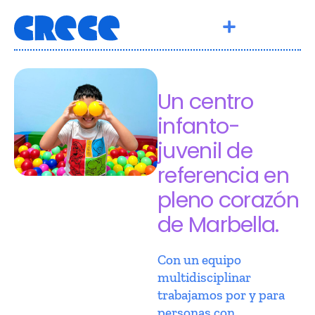
Un centro
infanto-
juvenil de
referencia en
pleno corazón
de Marbella.
Con un equipo
multidisciplinar
trabajamos por y para
personas con