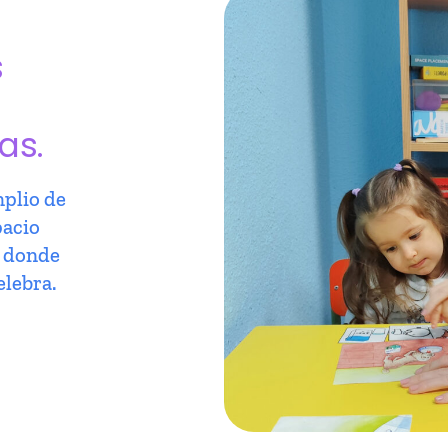
s
as.
plio de
pacio
r donde
elebra.