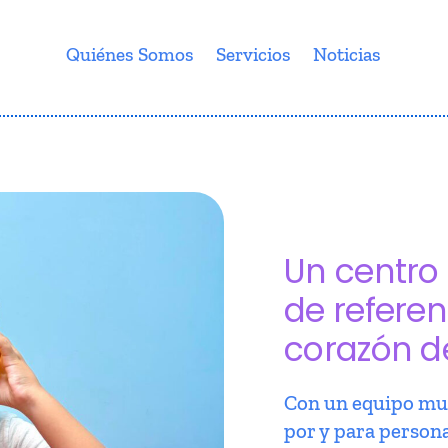
Quiénes Somos
Servicios
Noticias
Un centro 
de referen
corazón d
Con un equipo mul
por y para person