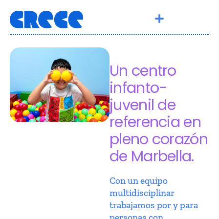
Un centro
infanto-
juvenil de
referencia en
pleno corazón
de Marbella.
Con un equipo
multidisciplinar
trabajamos por y para
personas con