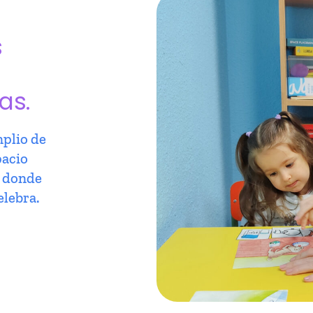
s
as.
plio de
pacio
r donde
elebra.