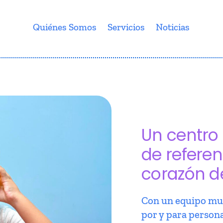
Quiénes Somos
Servicios
Noticias
Un centro 
de referen
corazón d
Con un equipo mul
por y para person