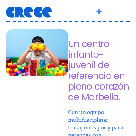
Un centro
infanto-
juvenil de
referencia en
pleno corazón
de Marbella.
Con un equipo
multidisciplinar
trabajamos por y para
personas con