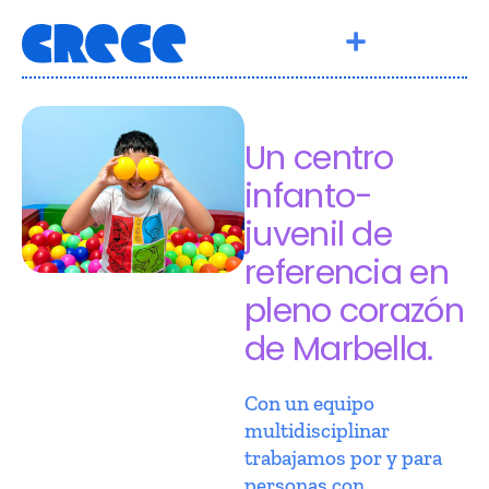
Un centro
infanto-
juvenil de
referencia en
pleno corazón
de Marbella.
Con un equipo
multidisciplinar
trabajamos por y para
personas con