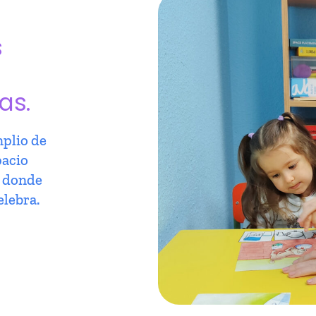
s
as.
plio de
pacio
r donde
elebra.