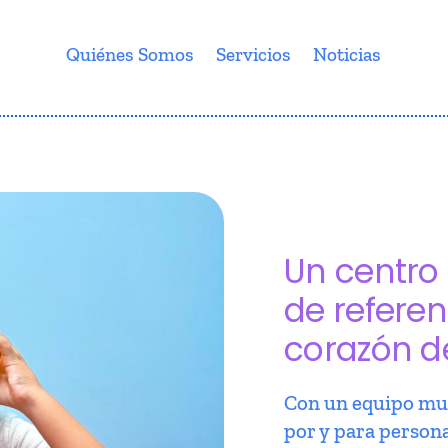
Quiénes Somos
Servicios
Noticias
Un centro 
de referen
corazón d
Con un equipo mul
por y para person