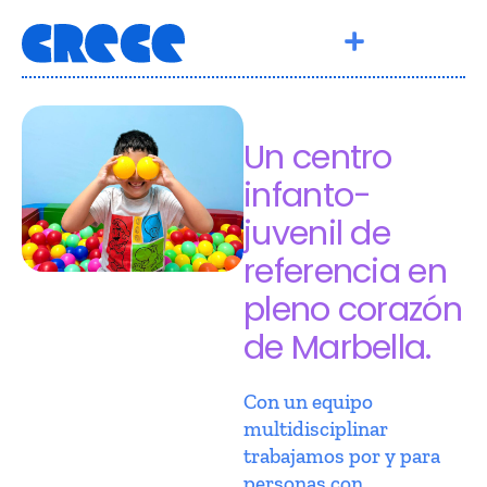
Un centro
infanto-
juvenil de
referencia en
pleno corazón
de Marbella.
Con un equipo
multidisciplinar
trabajamos por y para
personas con