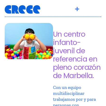
Un centro
infanto-
juvenil de
referencia en
pleno corazón
de Marbella.
Con un equipo
multidisciplinar
trabajamos por y para
personas con