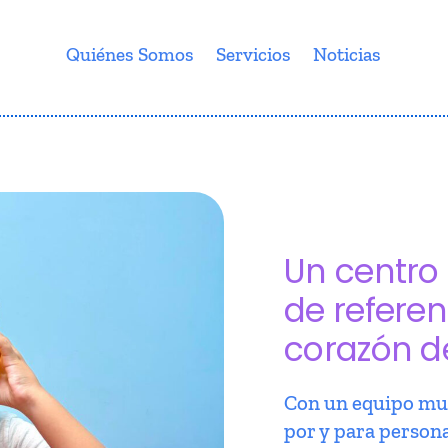
Quiénes Somos
Servicios
Noticias
Un centro 
de referen
corazón d
Con un equipo mul
por y para person