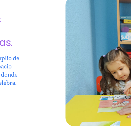
s
as.
plio de
pacio
r donde
elebra.