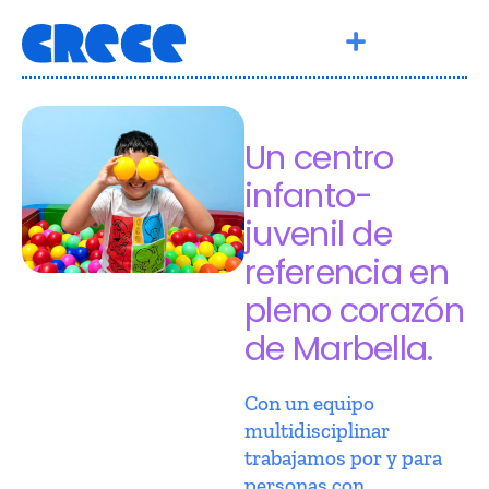
Un centro
infanto-
juvenil de
referencia en
pleno corazón
de Marbella.
Con un equipo
multidisciplinar
trabajamos por y para
personas con