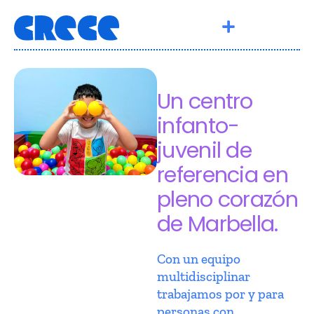
Un centro
infanto-
juvenil de
referencia en
pleno corazón
de Marbella.
Con un equipo
multidisciplinar
trabajamos por y para
personas con