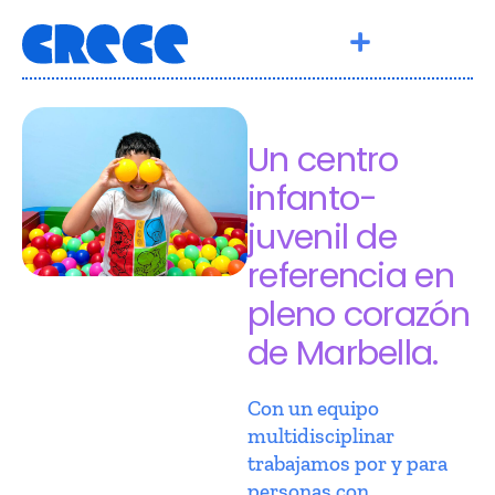
Un centro
infanto-
juvenil de
referencia en
pleno corazón
de Marbella.
Con un equipo
multidisciplinar
trabajamos por y para
personas con