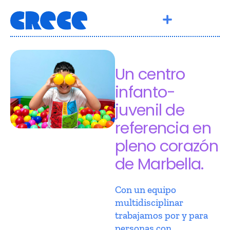
Un centro
infanto-
juvenil de
referencia en
pleno corazón
de Marbella.
Con un equipo
multidisciplinar
trabajamos por y para
personas con