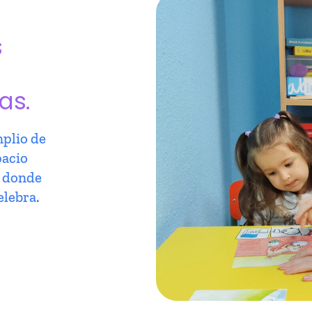
s
as.
plio de
pacio
r donde
elebra.