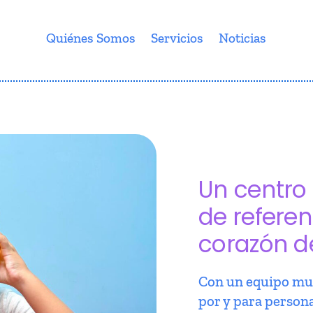
Quiénes Somos
Servicios
Noticias
Un centro 
de referen
corazón d
Con un equipo mul
por y para person