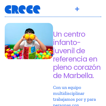
Un centro
infanto-
juvenil de
referencia en
pleno corazón
de Marbella.
Con un equipo
multidisciplinar
trabajamos por y para
personas con