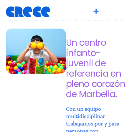
Un centro
infanto-
juvenil de
referencia en
pleno corazón
de Marbella.
Con un equipo
multidisciplinar
trabajamos por y para
personas con