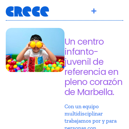
Un centro
infanto-
juvenil de
referencia en
pleno corazón
de Marbella.
Con un equipo
multidisciplinar
trabajamos por y para
personas con