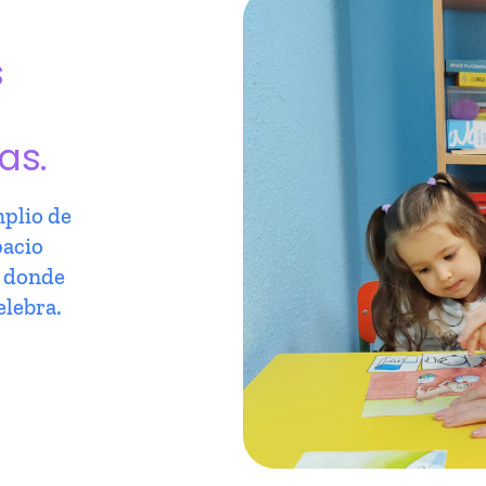
s
as.
plio de
pacio
r donde
elebra.