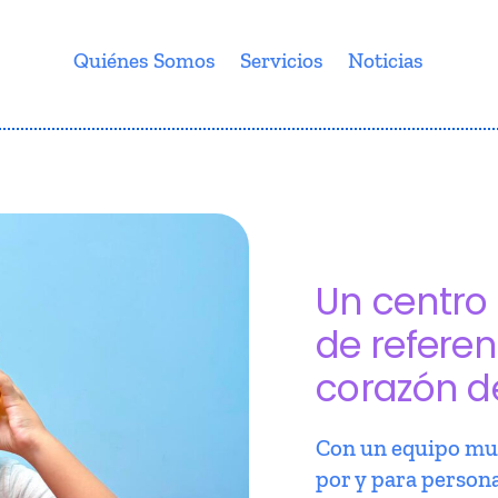
Quiénes Somos
Servicios
Noticias
Un centro 
de referen
corazón d
Con un equipo mul
por y para person