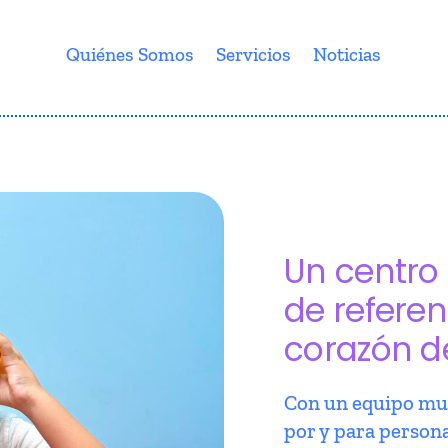
Quiénes Somos
Servicios
Noticias
Un centro 
de referen
corazón d
Con un equipo mul
por y para person