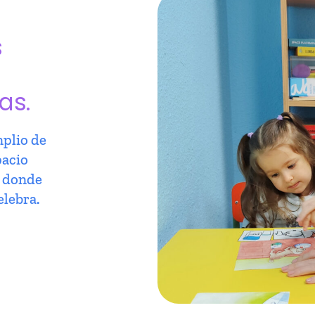
s
as.
plio de
pacio
r donde
elebra.