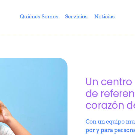
Quiénes Somos
Servicios
Noticias
Un centro 
de referen
corazón d
Con un equipo mul
por y para person