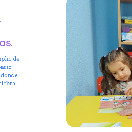
s
as.
plio de
pacio
r donde
elebra.