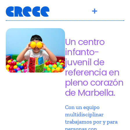
Un centro
infanto-
juvenil de
referencia en
pleno corazón
de Marbella.
Con un equipo
multidisciplinar
trabajamos por y para
personas con