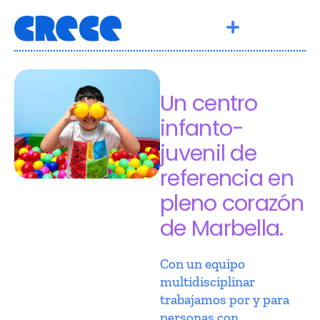
Un centro
infanto-
juvenil de
referencia en
pleno corazón
de Marbella.
Con un equipo
multidisciplinar
trabajamos por y para
personas con