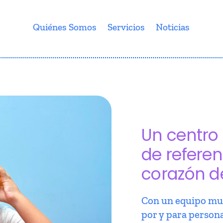
Quiénes Somos
Servicios
Noticias
Un centro 
de referen
corazón d
Con un equipo mul
por y para person