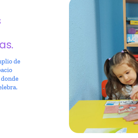
s
as.
plio de
pacio
r donde
elebra.