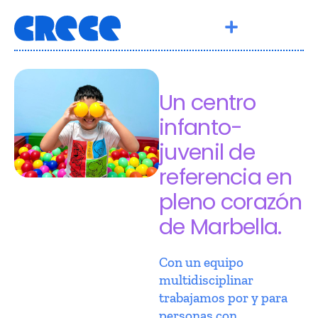
Un centro
infanto-
juvenil de
referencia en
pleno corazón
de Marbella.
Con un equipo
multidisciplinar
trabajamos por y para
personas con