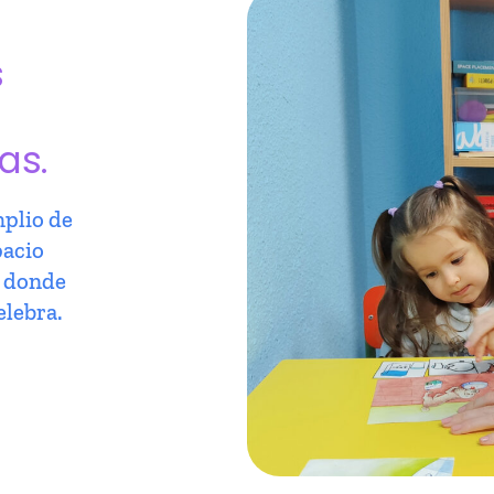
s
as.
plio de
pacio
r donde
elebra.