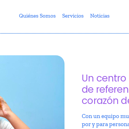
Quiénes Somos
Servicios
Noticias
Un centro 
de referen
corazón d
Con un equipo mul
por y para person