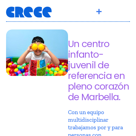
Un centro
infanto-
juvenil de
referencia en
pleno corazón
de Marbella.
Con un equipo
multidisciplinar
trabajamos por y para
personas con