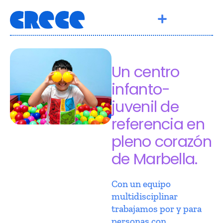
Un centro
infanto-
juvenil de
referencia en
pleno corazón
de Marbella.
Con un equipo
multidisciplinar
trabajamos por y para
personas con