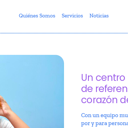
Quiénes Somos
Servicios
Noticias
Un centro 
de referen
corazón d
Con un equipo mul
por y para person