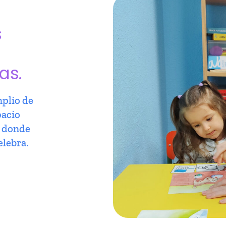
s
as.
plio de
pacio
r donde
elebra.