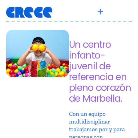
Un centro
infanto-
juvenil de
referencia en
pleno corazón
de Marbella.
Con un equipo
multidisciplinar
trabajamos por y para
personas con