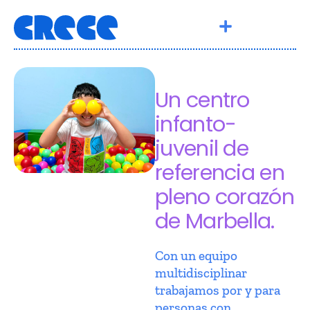
Un centro
infanto-
juvenil de
referencia en
pleno corazón
de Marbella.
Con un equipo
multidisciplinar
trabajamos por y para
personas con