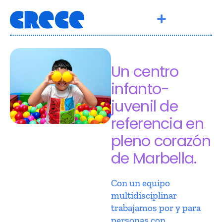
Un centro
infanto-
juvenil de
referencia en
pleno corazón
de Marbella.
Con un equipo
multidisciplinar
trabajamos por y para
personas con