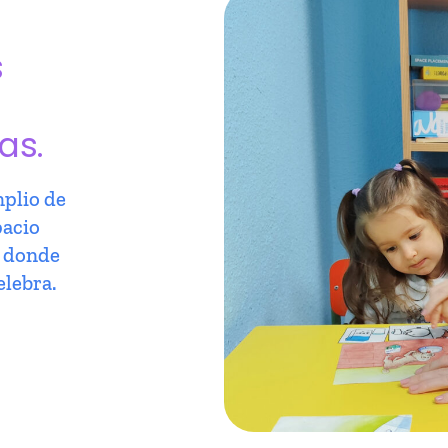
s
as.
plio de
pacio
r donde
elebra.