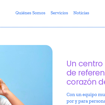
Quiénes Somos
Servicios
Noticias
Un centro 
de referen
corazón d
Con un equipo mul
por y para person