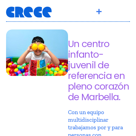
Un centro
infanto-
juvenil de
referencia en
pleno corazón
de Marbella.
Con un equipo
multidisciplinar
trabajamos por y para
personas con