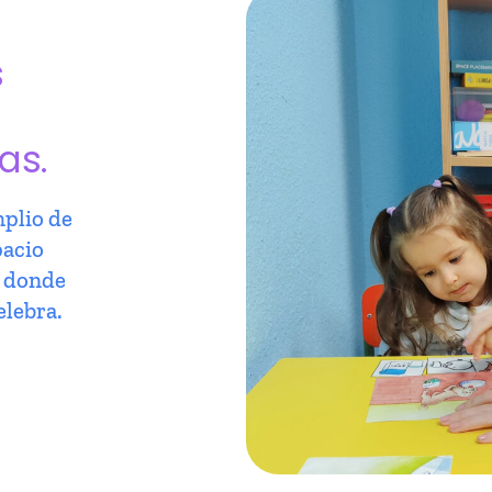
s
as.
plio de
pacio
r donde
elebra.