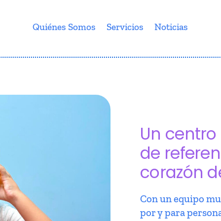
Quiénes Somos
Servicios
Noticias
Un centro 
de referen
corazón d
Con un equipo mul
por y para person