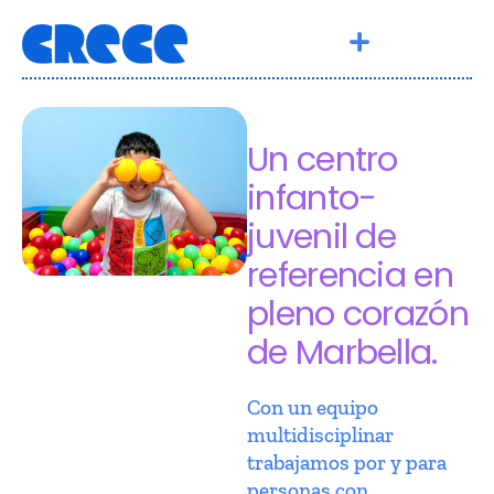
Un centro
infanto-
juvenil de
referencia en
pleno corazón
de Marbella.
Con un equipo
multidisciplinar
trabajamos por y para
personas con