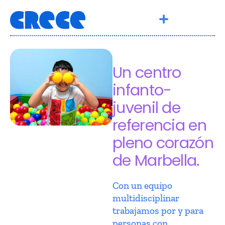
Un centro
infanto-
juvenil de
referencia en
pleno corazón
de Marbella.
Con un equipo
multidisciplinar
trabajamos por y para
personas con