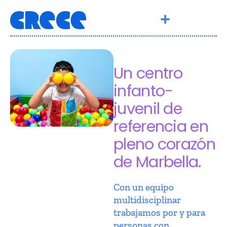
Un centro
infanto-
juvenil de
referencia en
pleno corazón
de Marbella.
Con un equipo
multidisciplinar
trabajamos por y para
personas con