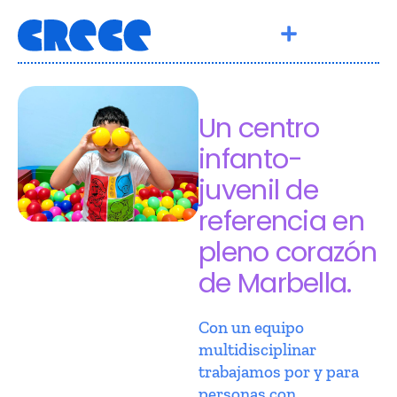
Un centro
infanto-
juvenil de
referencia en
pleno corazón
de Marbella.
Con un equipo
multidisciplinar
trabajamos por y para
personas con