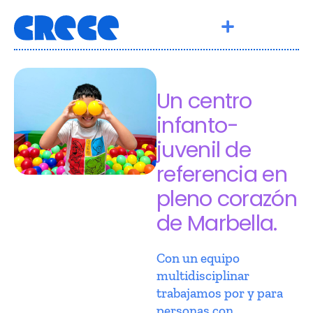
Un centro
infanto-
juvenil de
referencia en
pleno corazón
de Marbella.
Con un equipo
multidisciplinar
trabajamos por y para
personas con