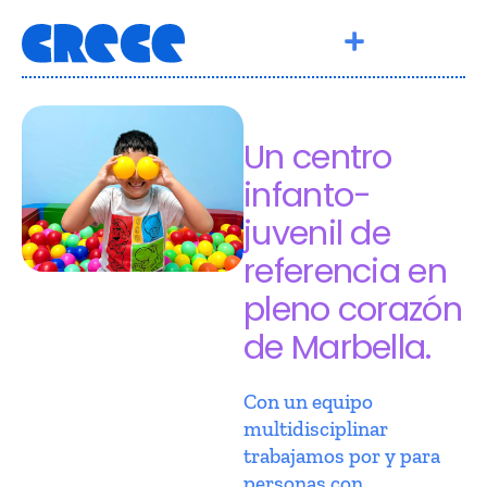
Un centro
infanto-
juvenil de
referencia en
pleno corazón
de Marbella.
Con un equipo
multidisciplinar
trabajamos por y para
personas con