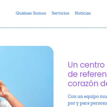
Quiénes Somos
Servicios
Noticias
Un centro 
de referen
corazón d
Con un equipo mul
por y para person