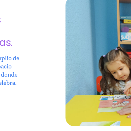
s
as.
plio de
pacio
r donde
elebra.