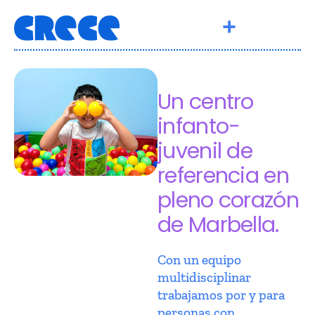
Un centro
infanto-
juvenil de
referencia en
pleno corazón
de Marbella.
Con un equipo
multidisciplinar
trabajamos por y para
personas con