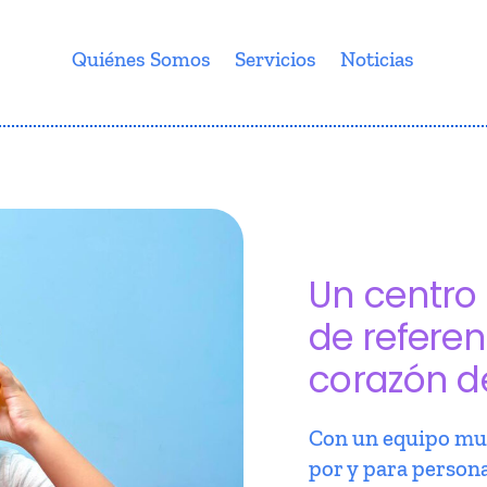
Quiénes Somos
Servicios
Noticias
Un centro 
de referen
corazón d
Con un equipo mul
por y para person