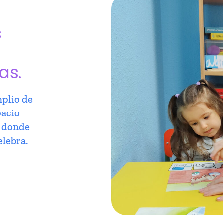
s
as.
plio de
pacio
r donde
elebra.