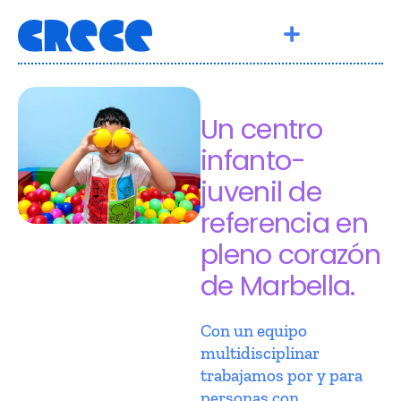
Un centro
infanto-
juvenil de
referencia en
pleno corazón
de Marbella.
Con un equipo
multidisciplinar
trabajamos por y para
personas con