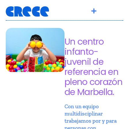
Un centro
infanto-
juvenil de
referencia en
pleno corazón
de Marbella.
Con un equipo
multidisciplinar
trabajamos por y para
personas con