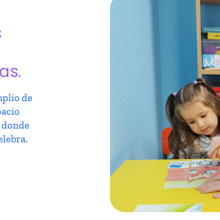
s
as.
plio de
pacio
r donde
elebra.