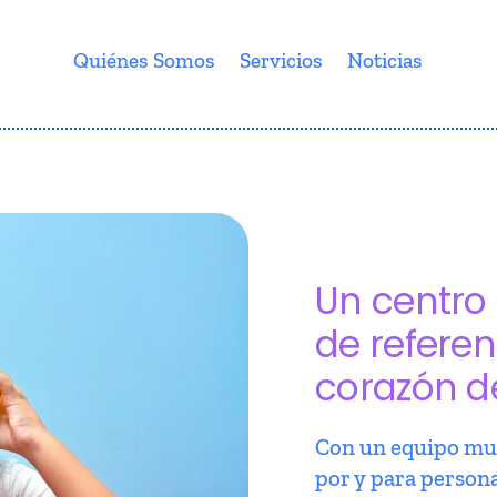
Quiénes Somos
Servicios
Noticias
Un centro 
de referen
corazón d
Con un equipo mul
por y para person