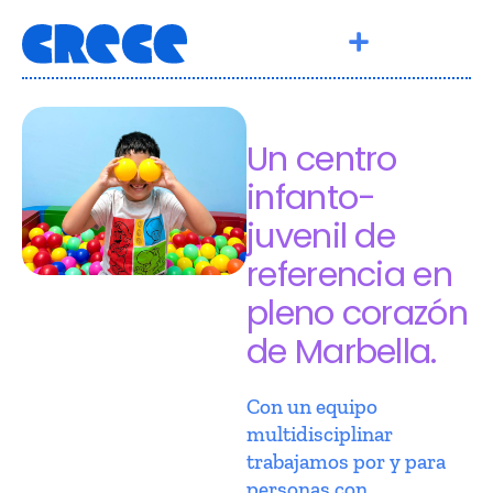
Un centro
infanto-
juvenil de
referencia en
pleno corazón
de Marbella.
Con un equipo
multidisciplinar
trabajamos por y para
personas con